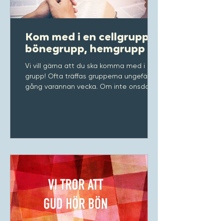
Kom med i en cellgrupp,
bönegrupp, hemgrupp
Vi vill gärna att du ska komma med i en
grupp! Ofta träffas grupperna ungefär en
gång varannan vecka. Om inte onsdagar
passar för dig har vi grupper som träffas
andra dagar. Vi har även grupper för dig
som är Ung Vuxen. Vill du komma med i
en grupp - kontakta gärna någon av oss
som jobbar i Korskyrkan.