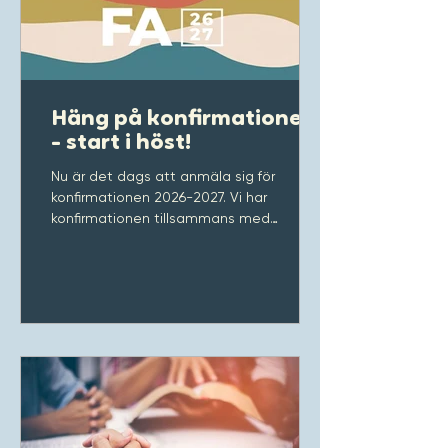
Häng på konfirmationen
- start i höst!
Nu är det dags att anmäla sig för
konfirmationen 2026-2027. Vi har
konfirmationen tillsammans med
Allianskyrkan i Jönköping. Tipsa gärna in
någon du känner som kan vara
intresserad. Mer information och anmälan
hittar du här >>