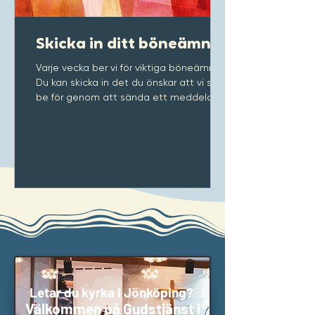
Skicka in ditt böneämne
Varje vecka ber vi för viktiga böneämnen.
Du kan skicka in det du önskar att vi ska
be för genom att sända ett meddelande
till någon av...
Letar du kyrka i Jönköping?
Välkommen på Gudstjänst i