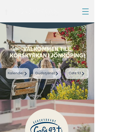
VÄLKOMMEN TILL
KORSKYRKAN I JÖNKÖPING!
Kalender
Gudstjänst
Café 93