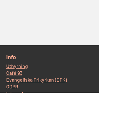
​Info
Uthyrning
Café 93
Evangeliska Frikyrkan (EFK)
GDPR
Intranät
​Kontakt Korskyrkan
Östra Storgatan 93, 554 52 Jönköping
Tel:
036-12 65 14