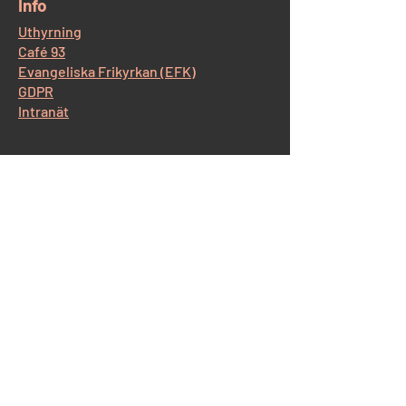
​Info
Uthyrning
Café 93
Evangeliska Frikyrkan (EFK)
GDPR
Intranät
​Kontakt Korskyrkan
Östra Storgatan 93, 554 52 Jönköping
Tel:
036-12 65 14
E-post:
info@korskyrkan-jkpg.se
Kontakt Café93
Tel:
070-530 43 44