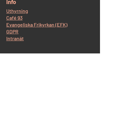
​Info
Uthyrning
Café 93
Evangeliska Frikyrkan (EFK)
GDPR
Intranät
​Kontakt Korskyrkan
Östra Storgatan 93, 554 52 Jönköping
Tel:
036-12 65 14
E-post:
info@korskyrkan-jkpg.se
Kontakt Café93
Tel:
070-530 43 44