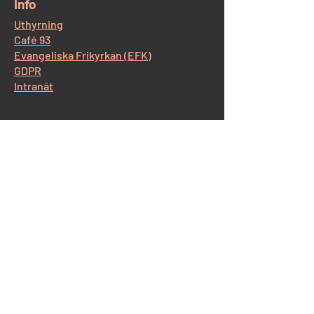
​Info
Uthyrning
Café 93
Evangeliska Frikyrkan (EFK)
GDPR
Intranät
​Kontakt Korskyrkan
Östra Storgatan 93, 554 52 Jönköping
Tel:
036-12 65 14
E-post:
info@korskyrkan-jkpg.se
Kontakt Café93
Tel:
070-530 43 44