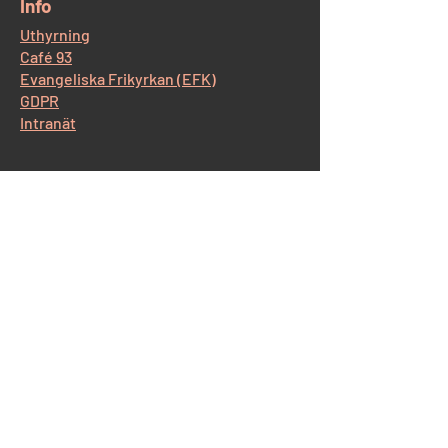
​Info
Uthyrning
Café 93
Evangeliska Frikyrkan (EFK)
GDPR
Intranät
​Kontakt Korskyrkan
Östra Storgatan 93, 554 52 Jönköping
Tel:
036-12 65 14
E-post:
info@korskyrkan-jkpg.se
Kontakt Café93
Tel:
070-530 43 44