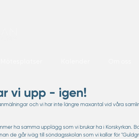
Mötesplatser
Kalender
Om oss
r vi upp - igen!
anmälningar och vi har inte längre maxantal vid våra samli
mmer ha samma upplägg som vi brukar ha i Korskyrkan. B
nan de går iväg till söndagsskolan som vi kallar för "Guldg