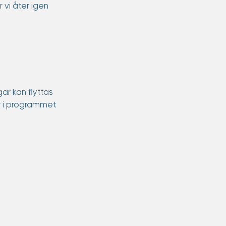
 vi åter igen 
ar kan flyttas 
ar i programmet 