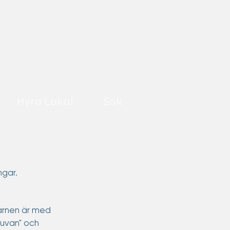
Hyra Lokal
Sök
ngar.
arnen är med 
ruvan" och 