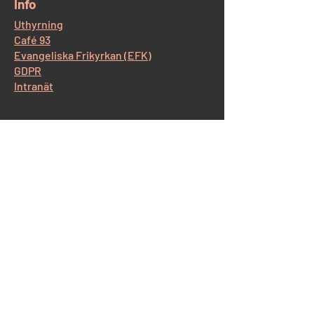
​Info
Uthyrning
Café 93
Evangeliska Frikyrkan (EFK)
GDPR
Intranät
​Kontakt Korskyrkan
Östra Storgatan 93, 554 52 Jönköping
Tel:
036-12 65 14
E-post:
info@korskyrkan-jkpg.se
Kontakt Café93
Tel:
070-530 43 44