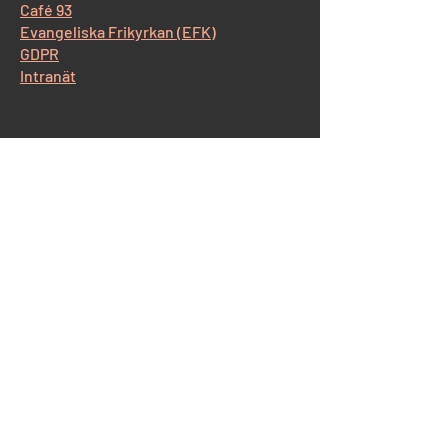
Café 93
Evangeliska Frikyrkan (EFK)
GDPR
Intranät
​Kontakt Korskyrkan
Östra Storgatan 93, 554 52 Jönköping
Tel:
036-12 65 14
E-post:
info@korskyrkan-jkpg.se
Kontakt Café93
Tel:
070-530 43 44
Gåvor
Församlingens verksamhet