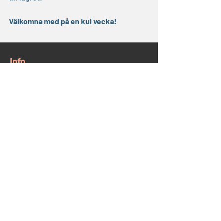
Välkomna med på en kul vecka!
​Info
Uthyrning
Café 93
Evangeliska Frikyrkan (EFK)
GDPR
Intranät
​Kontakt Korskyrkan
Östra Storgatan 93, 554 52 Jönköping
Tel:
036-12 65 14
E-post:
info@korskyrkan-jkpg.se