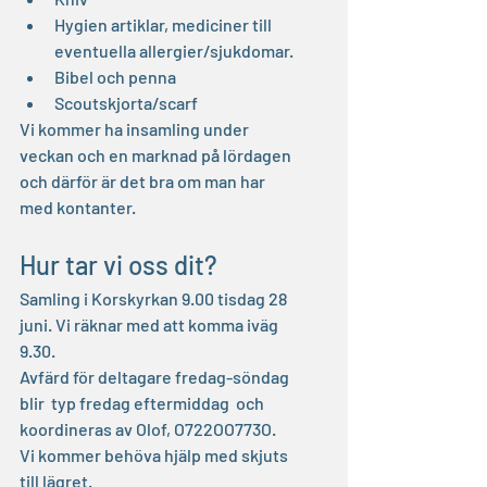
Hygien artiklar, mediciner till 
eventuella allergier/sjukdomar.
Bibel och penna
Scoutskjorta/scarf
Vi kommer ha insamling under 
veckan och en marknad på lördagen 
och därför är det bra om man har 
med kontanter.
Hur tar vi oss dit?
Samling i Korskyrkan 9.00 tisdag 28 
juni. Vi räknar med att komma iväg 
9.30. 
Avfärd för deltagare fredag-söndag 
blir  typ fredag eftermiddag  och 
koordineras av Olof, O722OO773O. 
Vi kommer behöva hjälp med skjuts 
till lägret. 