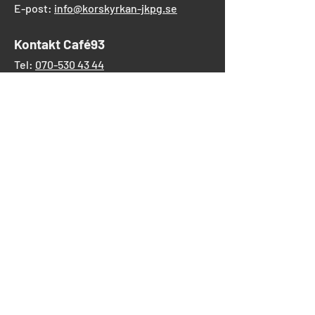
E-post:
info@korskyrkan-jkpg.se
Kontakt Café93
Tel:
070-530 43 44
Gåvor
Församlingens verksamhet
Swish:
123 691 91 79
BG: 545-1224
Korskyrkans utlandsmission
Swish:
123 553 70 89
BG: 266-8325
EFK Ung Korskyrkan
Swish:
123 389 44 09
BG: 747-7748