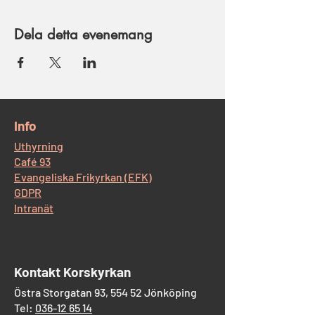
Dela detta evenemang
​Info
Uthyrning
Café 93
Evangeliska Frikyrkan (EFK)
GDPR
Intranät
​Kontakt Korskyrkan
Östra Storgatan 93, 554 52 Jönköping
Tel:
036-12 65 14