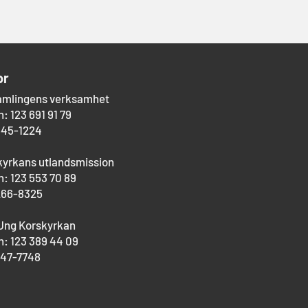
or
amlingens verksamhet
: 123 691 91 79
545-1224
kyrkans utlandsmission
: 123 553 70 89
266-8325
Ung Korskyrkan
: 123 389 44 09
747-7748