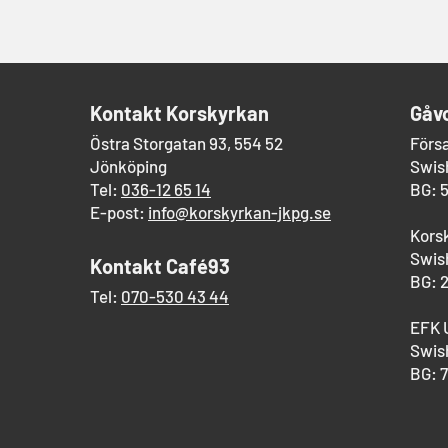
​Kontakt Korskyrkan
Gåv
Östra Storgatan 93, 554 52
Förs
Jönköping
Swish
Tel:
036-12 65 14
BG: 
E-post:
info@korskyrkan-jkpg.se
Kors
Swish
Kontakt Café93
BG: 
Tel:
070-530 43 44
EFK 
Swish
BG: 