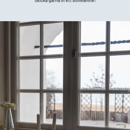
Skicka gärna in ett böneämne!