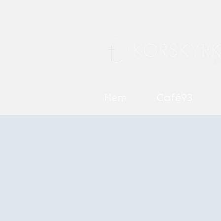
Hem
Café93