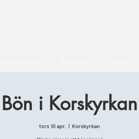
Mötesplatser
Kalender
Om oss
Bön i Korskyrkan
tors 10 apr.
  |  
Korskyrkan