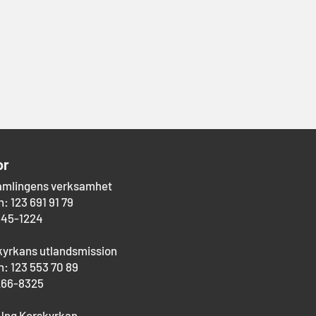
or
amlingens verksamhet
: 123 691 91 79
545-1224
kyrkans utlandsmission
: 123 553 70 89
266-8325
Ung Korskyrkan