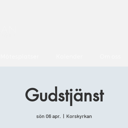
Mötesplatser
Kalender
Om oss
Gudstjänst
sön 06 apr.
  |  
Korskyrkan