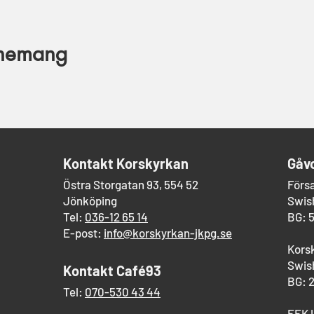
enemang
​Kontakt Korskyrkan
Gåv
Östra Storgatan 93, 554 52
Förs
Jönköping
Swish
Tel:
036-12 65 14
BG: 
E-post:
info@korskyrkan-jkpg.se
Kors
Swish
Kontakt Café93
BG: 
Tel:
070-530 43 44
EFK 