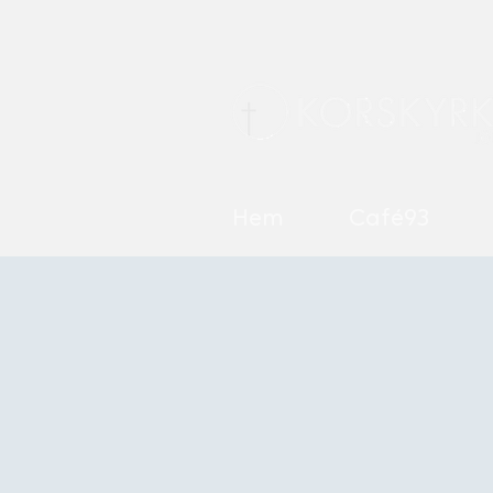
Hem
Café93