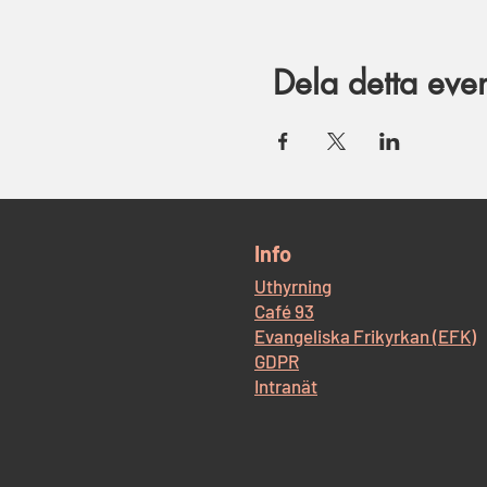
Dela detta ev
​Info
Uthyrning
Café 93
Evangeliska Frikyrkan (EFK)
GDPR
Intranät