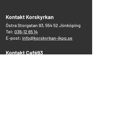
​Kontakt Korskyrkan
Östra Storgatan 93, 554 52 Jönköping
Tel:
036-12 65 14
E-post:
info@korskyrkan-jkpg.se
Kontakt Café93
Tel:
070-530 43 44
Gåvor
Församlingens verksamhet
Swish:
123 691 91 79
BG: 545-1224
Korskyrkans utlandsmission
Swish:
123 553 70 89