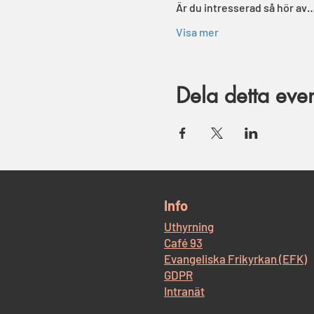
Är du intresserad så hör av
Visa mer
Dela detta ev
​Info
Uthyrning
Café 93
Evangeliska Frikyrkan (EFK)
GDPR
Intranät