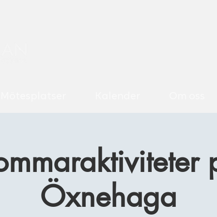
Mötesplatser
Kalender
Om oss
ommaraktiviteter 
Öxnehaga