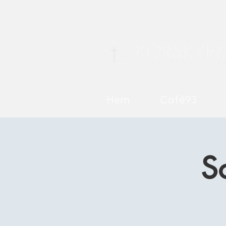
Hem
Café93
S