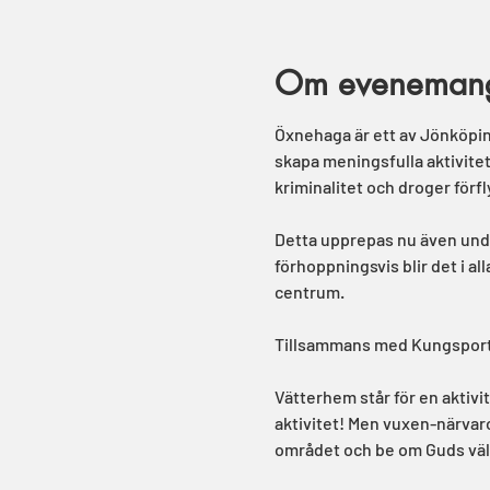
Om eveneman
Öxnehaga är ett av Jönköpin
skapa meningsfulla aktivite
kriminalitet och droger förfl
Detta upprepas nu även unde
förhoppningsvis blir det i a
centrum.
Tillsammans med Kungsportsk
Vätterhem står för en aktivi
aktivitet! Men vuxen-närvaro
området och be om Guds väl