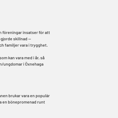
öreningar insatser för att 
jorde skillnad — 
h familjer vara i trygghet. 
om kan vara med i år, så 
barn/ungdomar i Öxnehaga 
anen brukar vara en populär 
, ta en bönepromenad runt 