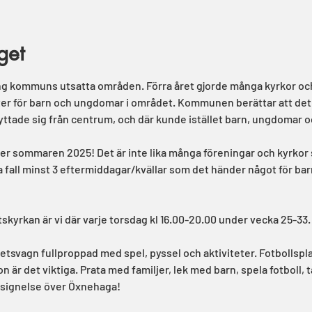
get
g kommuns utsatta områden. Förra året gjorde många kyrkor och f
ter för barn och ungdomar i området. Kommunen berättar att det g
yttade sig från centrum, och där kunde istället barn, ungdomar oc
r sommaren 2025! Det är inte lika många föreningar och kyrkor s
lla fall minst 3 eftermiddagar/kvällar som det händer något för 
yrkan är vi där varje torsdag kl 16.00-20.00 under vecka 25-33.
tetsvagn fullproppad med spel, pyssel och aktiviteter. Fotbollspl
n är det viktiga. Prata med familjer, lek med barn, spela fotboll
signelse över Öxnehaga!