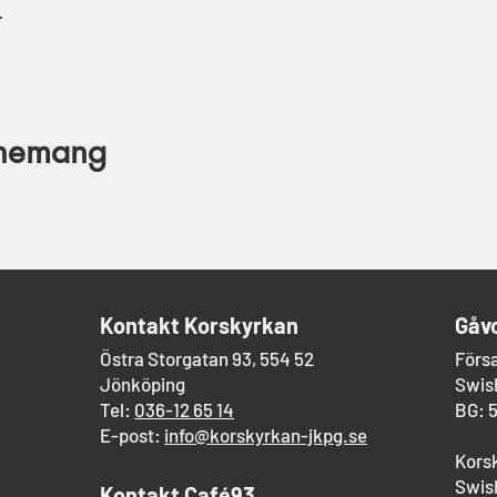
…
enemang
​Kontakt Korskyrkan
Gåv
Östra Storgatan 93, 554 52
Förs
Jönköping
Swish
Tel:
036-12 65 14
BG: 
E-post:
info@korskyrkan-jkpg.se
Kors
Swish
Kontakt Café93