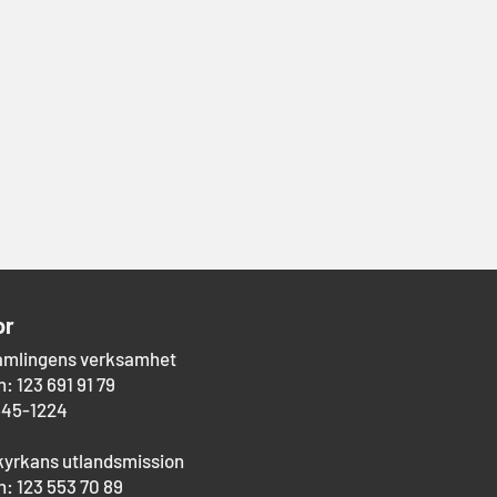
or
amlingens verksamhet
: 123 691 91 79
545-1224
kyrkans utlandsmission
: 123 553 70 89