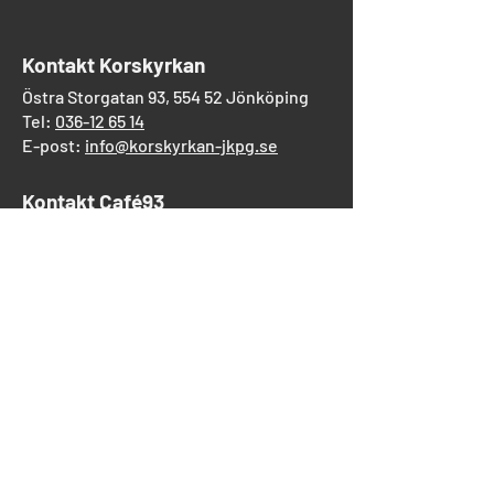
​Kontakt Korskyrkan
Östra Storgatan 93, 554 52 Jönköping
Tel:
036-12 65 14
E-post:
info@korskyrkan-jkpg.se
Kontakt Café93
Tel:
070-530 43 44
Gåvor
Församlingens verksamhet
Swish:
123 691 91 79
BG: 545-1224
Korskyrkans utlandsmission
Swish:
123 553 70 89