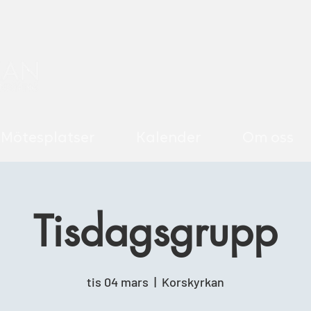
Mötesplatser
Kalender
Om oss
Tisdagsgrupp
tis 04 mars
  |  
Korskyrkan