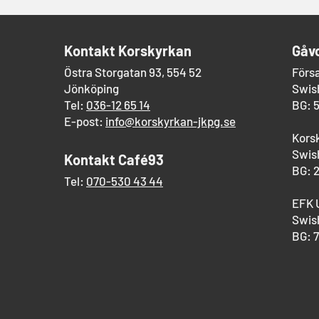
​Kontakt Korskyrkan
Gåv
Östra Storgatan 93, 554 52
Förs
Jönköping
Swish
Tel:
036-12 65 14
BG: 
E-post:
info@korskyrkan-jkpg.se
Kors
Swish
Kontakt Café93
BG: 
Tel:
070-530 43 44
EFK 
Swish
BG: 