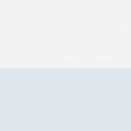
Hem
Café93