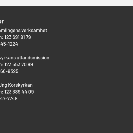
or
amlingens verksamhet
: 123 691 91 79
545-1224
kyrkans utlandsmission
: 123 553 70 89
266-8325
Ung Korskyrkan
: 123 389 44 09
747-7748