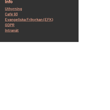
​Info
Uthyrning
Café 93
Evangeliska Frikyrkan (EFK)
GDPR
Intranät
​Kontakt Korskyrkan
Östra Storgatan 93, 554 52 Jönköping
Tel:
036-12 65 14
E-post:
info@korskyrkan-jkpg.se
Kontakt Café93
Tel:
070-530 43 44