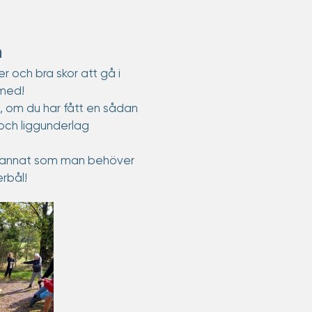
a
r och bra skor att gå i
med!
l, om du har fått en sådan
ch liggunderlag 
 annat som man behöver
erbål!