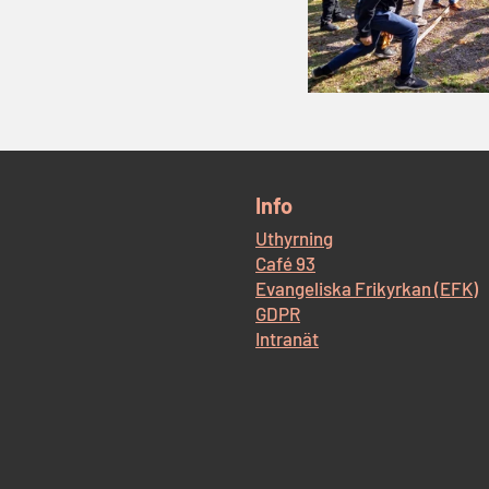
​Info
Uthyrning
Café 93
Evangeliska Frikyrkan (EFK)
GDPR
Intranät