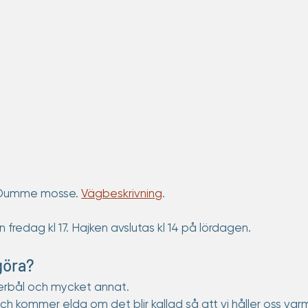
/Dumme mosse. 
Vägbeskrivning
. 
 fredag kl 17. Hajken avslutas kl 14 på lördagen.  
göra?
gerbål och mycket annat.
och kommer elda om det blir kallad så att vi håller oss va