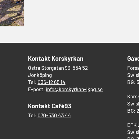
​Kontakt Korskyrkan
Gåv
Östra Storgatan 93, 554 52
Förs
Jönköping
Swish
Tel:
036-12 65 14
BG: 
E-post:
info@korskyrkan-jkpg.se
Kors
Swish
Kontakt Café93
BG: 
Tel:
070-530 43 44
EFK 
Swish
BG: 