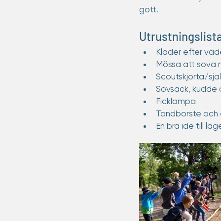
gott. 
Utrustningslist
Kläder efter väde
Mössa att sova 
Scoutskjorta/sja
Sovsäck, kudde o
Ficklampa
Tandborste och
En bra ide till läg