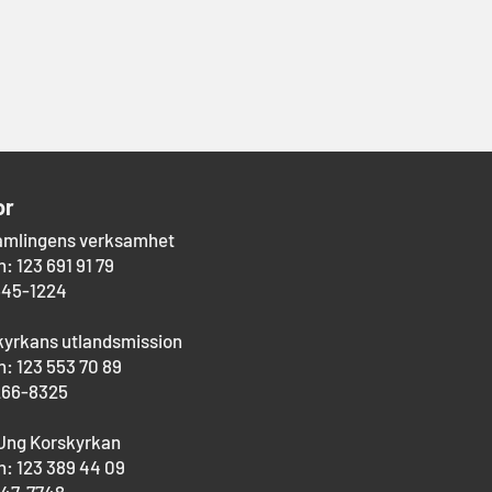
or
amlingens verksamhet
: 123 691 91 79
545-1224
kyrkans utlandsmission
: 123 553 70 89
266-8325
Ung Korskyrkan
: 123 389 44 09
747-7748