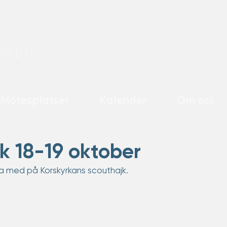
Mötesplatser
Kalender
Om oss
k 18-19 oktober
 med på Korskyrkans scouthajk. 