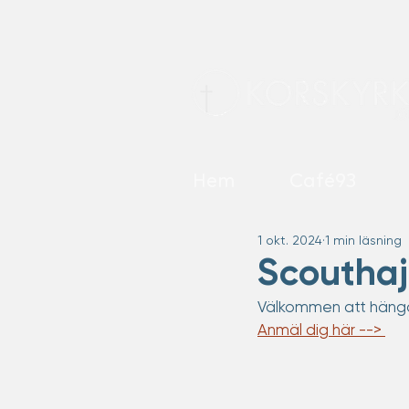
Hem
Café93
1 okt. 2024
1 min läsning
Scouthaj
Välkommen att hänga
Anmäl dig här --> 