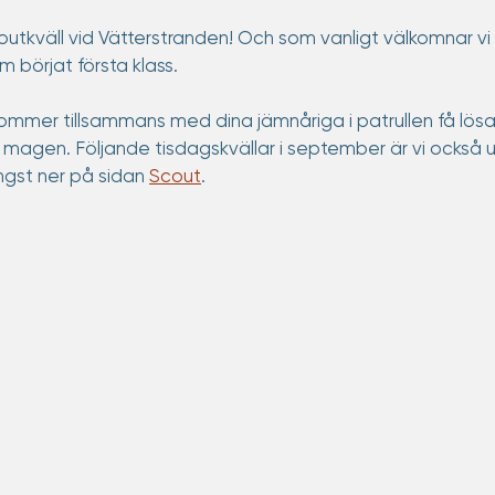
kväll vid Vätterstranden! Och som vanligt välkomnar vi nu
m börjat första klass. 
ommer tillsammans med dina jämnåriga i patrullen få lösa
i magen. Följande tisdagskvällar i september är vi också 
ngst ner på sidan 
Scout
. 