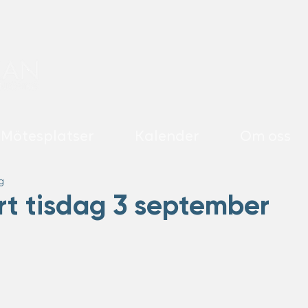
Mötesplatser
Kalender
Om oss
g
rt tisdag 3 september