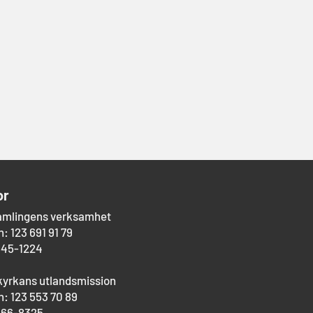
or
amlingens verksamhet
: 123 691 91 79
545-1224
kyrkans utlandsmission
: 123 553 70 89
266-8325