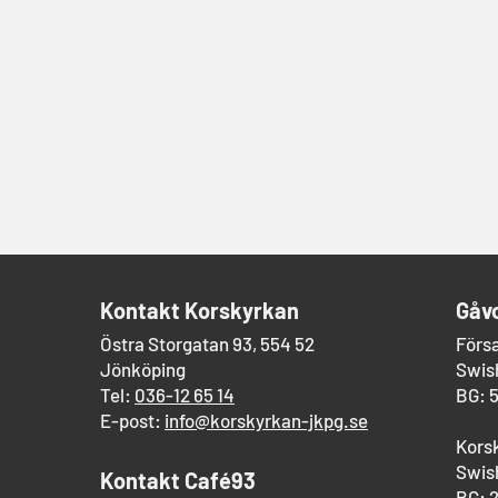
​Kontakt Korskyrkan
Gåv
Östra Storgatan 93, 554 52
Förs
Jönköping
Swish
Tel:
036-12 65 14
BG: 
E-post:
info@korskyrkan-jkpg.se
Kors
Swish
Kontakt Café93
BG: 