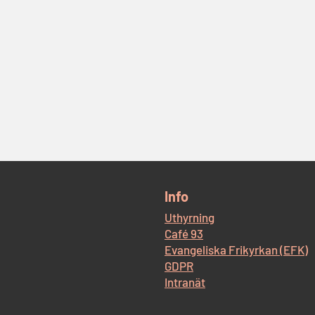
​Info
Uthyrning
Café 93
Evangeliska Frikyrkan (EFK)
GDPR
Intranät