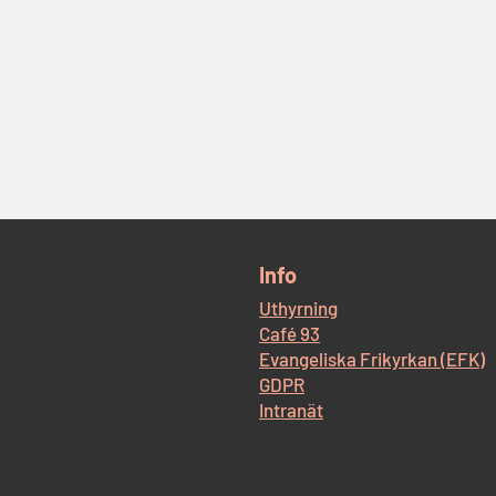
​Info
Uthyrning
Café 93
Evangeliska Frikyrkan (EFK)
GDPR
Intranät