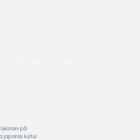
Hyra Lokal
Sök
akatani på 
 japansk kultur 