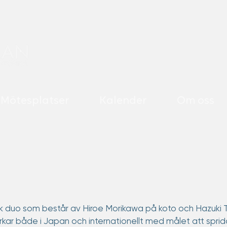
Mötesplatser
Kalender
Om oss
 duo som består av Hiroe Morikawa på koto och Hazuki T
kar både i Japan och internationellt med målet att sprida