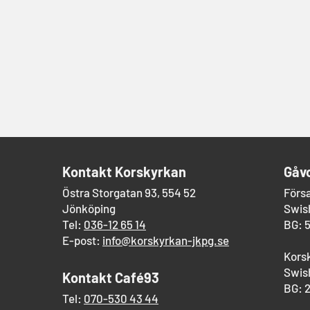
​Kontakt Korskyrkan
Gåv
Östra Storgatan 93, 554 52
Förs
Jönköping
Swish
Tel:
036-12 65 14
BG: 
E-post:
info@korskyrkan-jkpg.se
Kors
Swish
Kontakt Café93
BG: 
Tel:
070-530 43 44