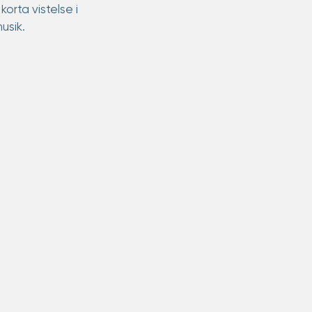
orta vistelse i 
usik.