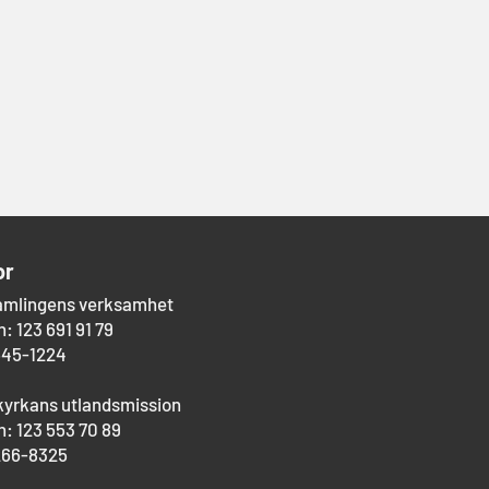
or
amlingens verksamhet
: 123 691 91 79
545-1224
kyrkans utlandsmission
: 123 553 70 89
266-8325