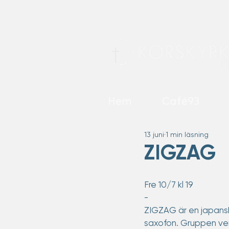
Hem
Café93
13 juni
1 min läsning
ZIGZAG
Fre 10/7 kl 19
-
ZIGZAG är en japansk
saxofon. Gruppen ver