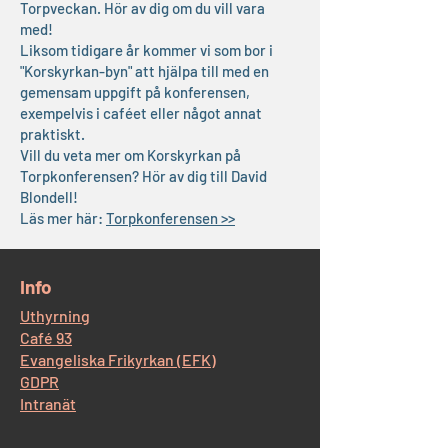
Torpveckan. Hör av dig om du vill vara
med!
Liksom tidigare år kommer vi som bor i
"Korskyrkan-byn" att hjälpa till med en
gemensam uppgift på konferensen,
exempelvis i caféet eller något annat
praktiskt.
Vill du veta mer om Korskyrkan på
Torpkonferensen? Hör av dig till David
Blondell!
Läs mer här:
Torpkonferensen >>
​Info
Uthyrning
Café 93
Evangeliska Frikyrkan (EFK)
GDPR
Intranät