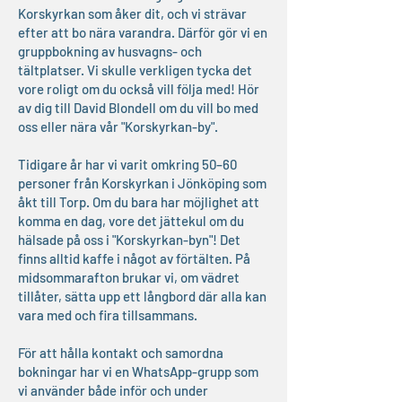
Korskyrkan som åker dit, och vi strävar
efter att bo nära varandra. Därför gör vi en
gruppbokning av husvagns- och
tältplatser. Vi skulle verkligen tycka det
vore roligt om du också vill följa med! Hör
av dig till David Blondell om du vill bo med
oss eller nära vår "Korskyrkan-by".
Tidigare år har vi varit omkring 50–60
personer från Korskyrkan i Jönköping som
åkt till Torp. Om du bara har möjlighet att
komma en dag, vore det jättekul om du
hälsade på oss i "Korskyrkan-byn"! Det
finns alltid kaffe i något av förtälten. På
midsommarafton brukar vi, om vädret
tillåter, sätta upp ett långbord där alla kan
vara med och fira tillsammans.
För att hålla kontakt och samordna
bokningar har vi en WhatsApp-grupp som
vi använder både inför och under